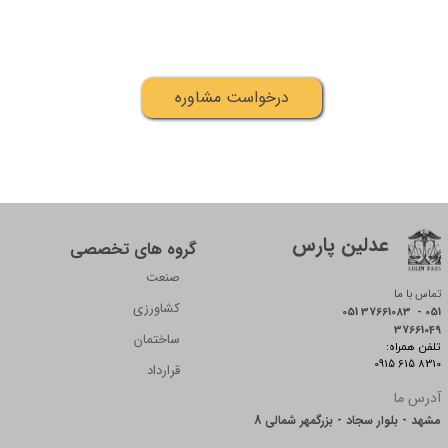
درخواست مشاوره
عدلین پارس
گروه های تخصصی
صنعت
تماس با ما
کشاورزی
051 37661083 - 051
37661049
ساختمان
:تلفن همراه
0915 615 8310
قرارداد
آدرس ما
مشهد - بلوار سجاد - بزرگمهر شمالی 8