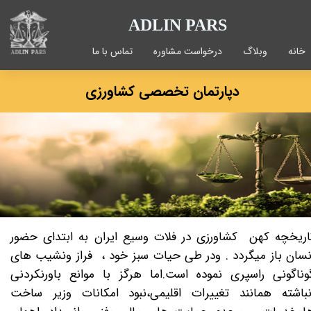
ADLIN PARS
خانه
وبلاگ
درخواست مشاوره
تماس با ما
دپارتمان تخصصی کشاورزی
اریخچه کهن کشاورزی در فلات وسیع ایران به ابتدای حضور
نسان باز میگردد . ودر طی حیات سبز خود ، فراز ونشیب های
وناگونی راسپری نموده است.اما هرگز با موانع باورنکردنی
نباشته همانند تغییرات اقلیمی،نبود امکانات وزیر ساخت