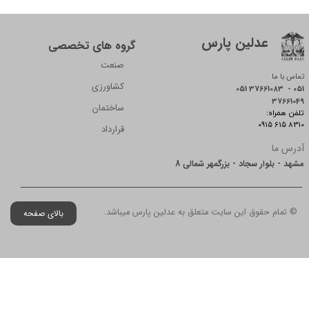
عدلین پارس
گروه های تخصصی
صنعت
تماس با ما
کشاورزی
051 37661083 - 051
37661049
ساختمان
:تلفن همراه
0915 615 8310
قرارداد
آدرس ما
مشهد - بلوار سجاد - بزرگمهر شمالی 8
© تمام حقوق این سایت متعلق به عدلین پارس میباشد.
بالای صفحه