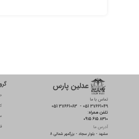
گرو
عدلین پارس
ص
تماس با ما
ک
051 37661083 - 051 37661049
:تلفن همراه
س
0915 615 8310
قر
آدرس ما
مشهد - بلوار سجاد - بزرگمهر شمالی 8