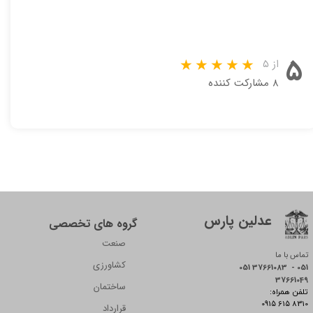
۵
از ۵
۸ مشارکت کننده
عدلین پارس
گروه های تخصصی
صنعت
تماس با ما
کشاورزی
051 37661083 - 051
37661049
ساختمان
:تلفن همراه
0915 615 8310
قرارداد