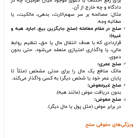
برای رفع اختلاف یا دعوی موجود میان طرفین، چه در
دادگاه و چه خارج از آن.
مثال: مصالحه بر سر سهم‌الارث، بدهی، مالکیت، یا
مطالبه وجه.
صلح در مقام معامله (صلح جایگزین بیع، اجاره، هبه و
غیره):
قراردادی که با هدف انتقال مال یا حق، تنظیم روابط
مالی، یا واگذاری امتیازی منعقد می‌شود. حتی بدون
دعوی.
صلح عمری:
مالک منافع یک مال را برای مدتی مشخص (مثلاً تا
پایان عمر خود یا شخص دیگر) به کسی واگذار می‌کند.
صلح غیرمعوض:
بدون دریافت عوض (مانند هبه).
صلح معوض:
در برابر عوض (مثل پول یا مال دیگر).
ویژگی‌های حقوقی صلح