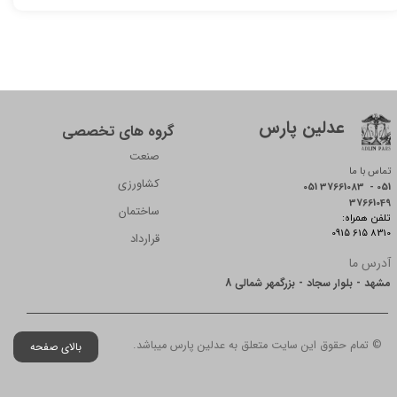
عدلین پارس
گروه های تخصصی
صنعت
تماس با ما
کشاورزی
051 37661083 - 051
37661049
ساختمان
:تلفن همراه
0915 615 8310
قرارداد
آدرس ما
مشهد - بلوار سجاد - بزرگمهر شمالی 8
© تمام حقوق این سایت متعلق به عدلین پارس میباشد.
بالای صفحه