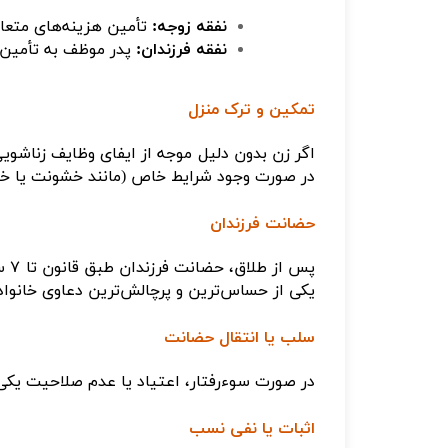
نفقه زوجه
:
تأمین هزینه‌های متعا
نفقه فرزندان
:
پدر موظف به تأمین ن
تمکین و ترک منزل
اگر زن بدون دلیل موجه از ایفای وظایف زناشوی
در صورت وجود شرایط خاص (مانند خشونت یا خطر
حضانت فرزندان
پس از طلاق، حضانت فرزندان طبق قانون تا
۷
سا
یکی از حساس‌ترین و پرچالش‌ترین دعاوی خانوا
سلب یا انتقال حضانت
در صورت سوء‌رفتار، اعتیاد یا عدم صلاحیت یکی 
اثبات یا نفی نسب